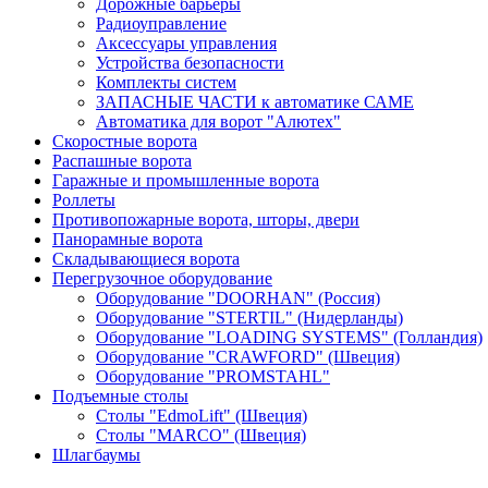
Дорожные барьеры
Радиоуправление
Аксессуары управления
Устройства безопасности
Комплекты систем
ЗАПАСНЫЕ ЧАСТИ к автоматике САМЕ
Автоматика для ворот "Алютех"
Скоростные ворота
Распашные ворота
Гаражные и промышленные ворота
Роллеты
Противопожарные ворота, шторы, двери
Панорамные ворота
Складывающиеся ворота
Перегрузочное оборудование
Оборудование "DOORHAN" (Россия)
Оборудование "STERTIL" (Нидерланды)
Оборудование "LOADING SYSTEMS" (Голландия)
Оборудование "СRAWFORD" (Швеция)
Оборудование "PROMSTAHL"
Подъемные столы
Столы "EdmoLift" (Швеция)
Столы "MARCO" (Швеция)
Шлагбаумы